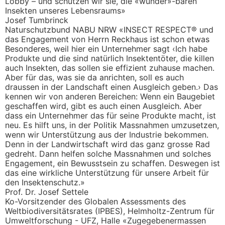
Lobby – und schützen wir sie, die «wunder»-baren
Insekten unseres Lebensraums»
Josef Tumbrinck
Naturschutzbund NABU NRW «INSECT RESPECT® und
das Engagement von Herrn Reckhaus ist schon etwas
Besonderes, weil hier ein Unternehmer sagt ‹Ich habe
Produkte und die sind natürlich Insektentöter, die killen
auch Insekten, das sollen sie effizient zuhause machen.
Aber für das, was sie da anrichten, soll es auch
draussen in der Landschaft einen Ausgleich geben.› Das
kennen wir von anderen Bereichen: Wenn ein Baugebiet
geschaffen wird, gibt es auch einen Ausgleich. Aber
dass ein Unternehmer das für seine Produkte macht, ist
neu. Es hilft uns, in der Politik Massnahmen umzusetzen,
wenn wir Unterstützung aus der Industrie bekommen.
Denn in der Landwirtschaft wird das ganz grosse Rad
gedreht. Dann helfen solche Massnahmen und solches
Engagement, ein Bewusstsein zu schaffen. Deswegen ist
das eine wirkliche Unterstützung für unsere Arbeit für
den Insektenschutz.»
Prof. Dr. Josef Settele
Ko-Vorsitzender des Globalen Assessments des
Weltbiodiversitätsrates (IPBES), Helmholtz-Zentrum für
Umweltforschung - UFZ, Halle «Zugegebenermassen