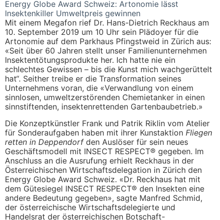
Energy Globe Award Schweiz: Artonomie lässt
Insektenkiller Umweltpreis gewinnen
Mit einem Megafon rief Dr. Hans-Dietrich Reckhaus am
10. September 2019 um 10 Uhr sein Plädoyer für die
Artonomie auf dem Parkhaus Pfingstweid in Zürich aus:
«Seit über 60 Jahren stellt unser Familienunternehmen
Insektentötungsprodukte her. Ich hatte nie ein
schlechtes Gewissen – bis die Kunst mich wachgerüttelt
hat“. Seither treibe er die Transformation seines
Unternehmens voran, die «Verwandlung von einem
sinnlosen, umweltzerstörenden Chemietanker in einen
sinnstiftenden, insektenrettenden Gartenbaubetrieb.»
Die Konzeptkünstler Frank und Patrik Riklin vom Atelier
für Sonderaufgaben haben mit ihrer Kunstaktion
Fliegen
retten in Deppendorf
den Auslöser für sein neues
Geschäftsmodell mit INSECT RESPECT® gegeben. Im
Anschluss an die Ausrufung erhielt Reckhaus in der
Österreichischen Wirtschaftsdelegation in Zürich den
Energy Globe Award Schweiz. «Dr. Reckhaus hat mit
dem Gütesiegel INSECT RESPECT® den Insekten eine
andere Bedeutung gegeben», sagte Manfred Schmid,
der österreichische Wirtschaftsdelegierte und
Handelsrat der österreichischen Botschaft-