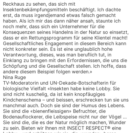
Reckhaus zu sehen, das sich mit
Insektenbekämpfungsmitteln beschäftigt. Ich dachte
erst, da muss irgendjemand etwas falsch gemacht
haben. Als ich mir das dann näher ansah, staunte ich
noch mehr, dass sich ein Unternehmer für die
Konsequenzen seines Handelns in der Natur so einsetzt,
dass er ein Rettungsprogramm für seine Klientel macht!
Gesellschaftliches Engagement in diesem Bereich kann
nicht konkreter sein. Es ist eine unglaublich hohe
Verantwortung, dieses, was man beruflich tut, in
Einklang zu bringen mit den Erfordernissen, die uns die
Schöpfung und die Gesellschaft stellen. Ich hoffe, dass
andere diesem Beispiel folgen werden.»
Nina Ruge
TV-Moderatorin und UN-Dekade-Botschafterin für
biologische Vielfalt «Insekten habe keine Lobby. Sie
sind nicht kuschelig, da ist kein knopfäugiges
Kindchenschema – und beissen, erschrecken tun sie uns
manchmal auch. Doch sie sind der Humus des Lebens.
Sie sind die «bienenfleissigen» Befruchter, die
Bodenauflockerer, die Leibspeise nicht nur der Vögel …
Sie sind die, die es der Natur möglich machen, Wunder
zu sein. Bieten wir Ihnen mit INSECT RESPECT® eine