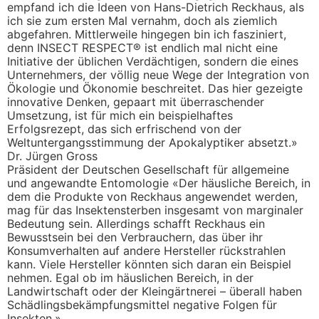
empfand ich die Ideen von Hans-Dietrich Reckhaus, als
ich sie zum ersten Mal vernahm, doch als ziemlich
abgefahren. Mittlerweile hingegen bin ich fasziniert,
denn INSECT RESPECT® ist endlich mal nicht eine
Initiative der üblichen Verdächtigen, sondern die eines
Unternehmers, der völlig neue Wege der Integration von
Ökologie und Ökonomie beschreitet. Das hier gezeigte
innovative Denken, gepaart mit überraschender
Umsetzung, ist für mich ein beispielhaftes
Erfolgsrezept, das sich erfrischend von der
Weltuntergangsstimmung der Apokalyptiker absetzt.»
Dr. Jürgen Gross
Präsident der Deutschen Gesellschaft für allgemeine
und angewandte Entomologie «Der häusliche Bereich, in
dem die Produkte von Reckhaus angewendet werden,
mag für das Insektensterben insgesamt von marginaler
Bedeutung sein. Allerdings schafft Reckhaus ein
Bewusstsein bei den Verbrauchern, das über ihr
Konsumverhalten auf andere Hersteller rückstrahlen
kann. Viele Hersteller könnten sich daran ein Beispiel
nehmen. Egal ob im häuslichen Bereich, in der
Landwirtschaft oder der Kleingärtnerei – überall haben
Schädlingsbekämpfungsmittel negative Folgen für
Insekten.»