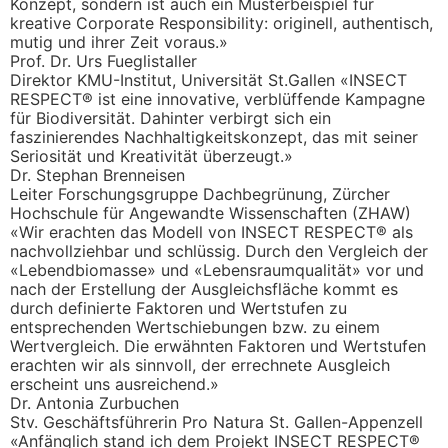
Konzept, sondern ist auch ein Musterbeispiel für
kreative Corporate Responsibility: originell, authentisch,
mutig und ihrer Zeit voraus.»
Prof. Dr. Urs Fueglistaller
Direktor KMU-Institut, Universität St.Gallen «INSECT
RESPECT® ist eine innovative, verblüffende Kampagne
für Biodiversität. Dahinter verbirgt sich ein
faszinierendes Nachhaltigkeitskonzept, das mit seiner
Seriosität und Kreativität überzeugt.»
Dr. Stephan Brenneisen
Leiter Forschungsgruppe Dachbegrünung, Zürcher
Hochschule für Angewandte Wissenschaften (ZHAW)
«Wir erachten das Modell von INSECT RESPECT® als
nachvollziehbar und schlüssig. Durch den Vergleich der
«Lebendbiomasse» und «Lebensraumqualität» vor und
nach der Erstellung der Ausgleichsfläche kommt es
durch definierte Faktoren und Wertstufen zu
entsprechenden Wertschiebungen bzw. zu einem
Wertvergleich. Die erwähnten Faktoren und Wertstufen
erachten wir als sinnvoll, der errechnete Ausgleich
erscheint uns ausreichend.»
Dr. Antonia Zurbuchen
Stv. Geschäftsführerin Pro Natura St. Gallen-Appenzell
«Anfänglich stand ich dem Projekt INSECT RESPECT®