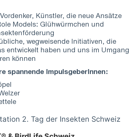
Vordenker, Künstler, die neue Ansätze
Role Models: Glühwürmchen und
Insektenförderung
bliche, wegweisende Initiativen, die
was entwickelt haben und uns im Umgang
eren können
ere spannende ImpulsgeberInnen:
öpel
 Welzer
ettele
tion 2. Tag der Insekten Schweiz
 & BirdLife Schweiz