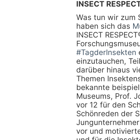
INSECT RESPEC
Was tun wir zum S
haben sich das
M
INSECT RESPECT®
Forschungsmuse
#TagderInsekten
e
einzutauchen, Te
darüber hinaus vi
Themen Insektens
bekannte beispiel
Museums, Prof. J
vor 12 für den Sch
Schönreden der Si
Jungunternehmer s
vor und motiviert
und für die Insek