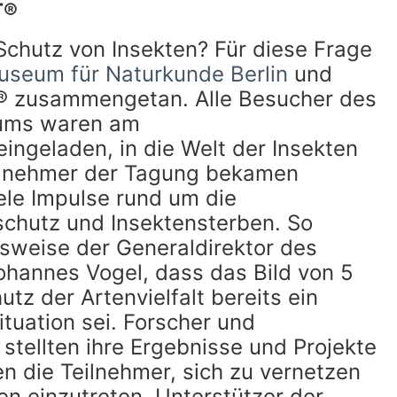
T®
chutz von Insekten? Für diese Frage
useum für Naturkunde Berlin
und
 zusammengetan. Alle Besucher des
ums waren am
ingeladen, in die Welt der Insekten
ilnehmer der Tagung bekamen
ele Impulse rund um die
chutz und Insektensterben. So
sweise der Generaldirektor des
ohannes Vogel, dass das Bild von 5
utz der Artenvielfalt bereits ein
tuation sei. Forscher und
tellten ihre Ergebnisse und Projekte
en die Teilnehmer, sich zu vernetzen
ten einzutreten. Unterstützer der