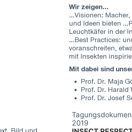
Wir zeigen…
…Visionen: Macher, 
und Ideen bieten …
Leuchtkäfer in der 
…Best Practices: unü
voranschreiten, et
mit Insekten inspiri
Mit dabei sind uns
Prof. Dr. Maja G
Prof. Dr. Harald
Prof. Dr. Josef S
Tagungsdokumenta
2019
xt, Bild und
INSECT RESPECT®