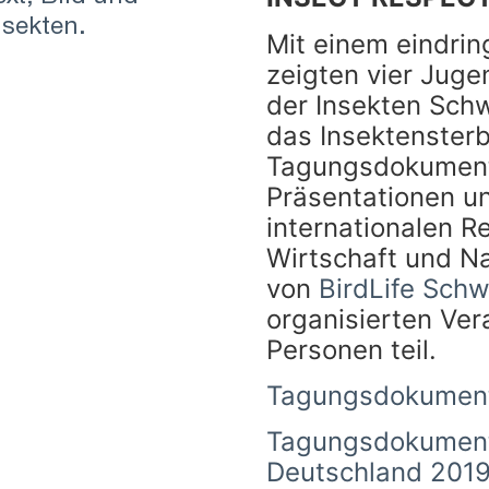
nsekten.
Mit einem eindrin
zeigten vier Juge
der Insekten Sch
das Insektensterb
Tagungsdokumenta
Präsentationen u
internationalen R
Wirtschaft und N
von
BirdLife Schw
organisierten Ve
Personen teil.
Tagungsdokument
Tagungsdokumenta
Deutschland 201