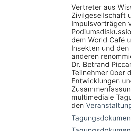
Vertreter aus Wis
Zivilgesellschaft 
Impulsvorträgen 
Podiumsdiskussion
dem World Café 
Insekten und den
anderen renommie
Dr. Betrand Picca
Teilnehmer über d
Entwicklungen un
Zusammenfassunge
multimediale Tag
den
Veranstaltun
Tagungsdokument
Tagungsdokumenta